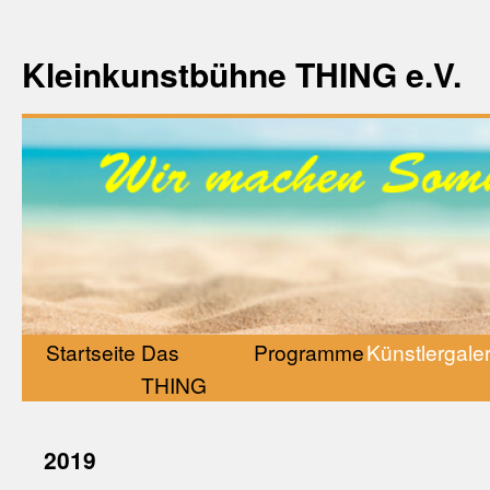
Kleinkunstbühne THING e.V.
Startseite
Das
Programme
Künstlergaler
THING
2019