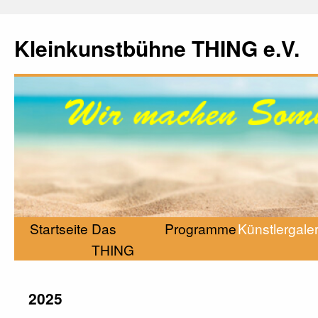
Kleinkunstbühne THING e.V.
Startseite
Das
Programme
Künstlergaler
THING
2025