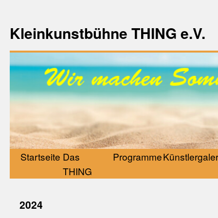
Kleinkunstbühne THING e.V.
Startseite
Das
Programme
Künstlergaler
THING
2024