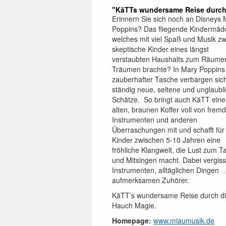
"KäTTs wundersame Reise durch d
Erinnern Sie sich noch an Disneys 
Poppins? Das fliegende Kindermäd
welches mit viel Spaß und Musik zw
skeptische Kinder eines längst
verstaubten Haushalts zum Räume
Träumen brachte? In Mary Poppins
zauberhafter Tasche verbargen sic
ständig neue, seltene und unglaubl
Schätze. So bringt auch KäTT ein
alten, braunen Koffer voll von frem
Instrumenten und anderen
Überraschungen mit und schafft für
Kinder zwischen 5-10 Jahren eine
fröhliche Klangwelt, die Lust zum 
und Mitsingen macht. Dabei vergis
Instrumenten, alltäglichen Dingen …
aufmerksamen Zuhörer.
KäTT’s wundersame Reise durch di
Hauch Magie.
Homepage:
www.miaumusik.de