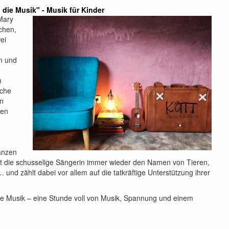
ie Musik" - Musik für Kinder
Mary
chen,
ei
n und
h
iche
en
den
Tanzen
st die schusselige Sängerin immer wieder den Namen von Tieren,
 und zählt dabei vor allem auf die tatkräftige Unterstützung ihrer
e Musik – eine Stunde voll von Musik, Spannung und einem