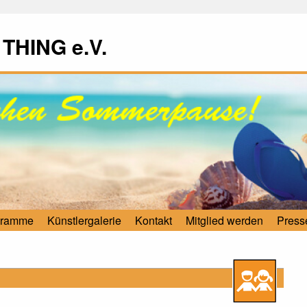
 THING e.V.
gramme
Künstlergalerie
Kontakt
Mitglied werden
Press