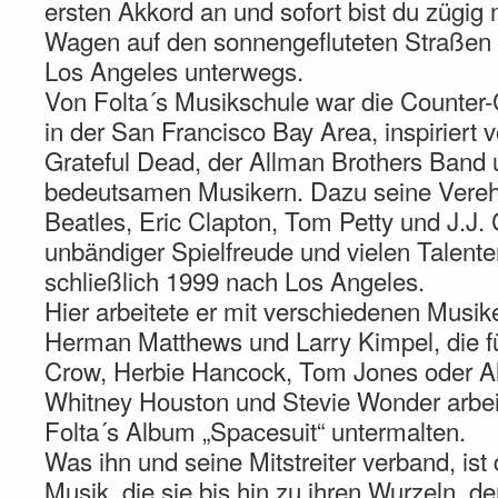
ersten Akkord an und sofort bist du zügig 
Wagen auf den sonnengefluteten Straßen
Los Angeles unterwegs.
Von Folta´s Musikschule war die Counter
in der San Francisco Bay Area, inspiriert
Grateful Dead, der Allman Brothers Band 
bedeutsamen Musikern. Dazu seine Verehr
Beatles, Eric Clapton, Tom Petty und J.J. 
unbändiger Spielfreude und vielen Talente
schließlich 1999 nach Los Angeles.
Hier arbeitete er mit verschiedenen Musik
Herman Matthews und Larry Kimpel, die fü
Crow, Herbie Hancock, Tom Jones oder Al
Whitney Houston und Stevie Wonder arbei
Folta´s Album „Spacesuit“ untermalten.
Was ihn und seine Mitstreiter verband, ist
Musik, die sie bis hin zu ihren Wurzeln, d