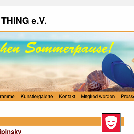
 THING e.V.
gramme
Künstlergalerie
Kontakt
Mitglied werden
Press
ipinsky