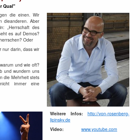
r Qual"
gen die einen. Wir
n dieanderen. Aber
n: „Herrschaft des
 Geht es auf Demos?
eherrschen? Oder
r nur darin, dass wir
warum und wie oft?
ab und wundern uns
n die Mehrheit stets
nicht immer eine
Weitere Infos:
http://von-rosenberg-
lipinsky.de
Video:
www.youtube.com