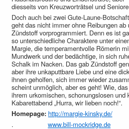
diesseits von Kreuzworträtsel und Senioren
Doch auch bei zwei Gute-Laune-Botschafte
geht das nicht immer ohne Reibungen ab u
Zündstoff vorprogrammiert. Denn es ist gar
so unterschiedliche Charaktere unter eine
Margie, die temperamentvolle Römerin mi
Mundwerk und der bedächtige, in sich ruh
Schalk im Nacken. Das gab Zündstoff genu
aber ihre unkaputtbare Liebe und eine di
ihnen geholfen, sich immer wieder zusam
scheint unmöglich, aber es geht! Wie, das
ihrem urkomischen, schonungslosen und k
Kabarettabend „Hurra, wir lieben noch!“.
http://margie-kinsky.de/
Homepage:
.
www.bill-mockridge.de