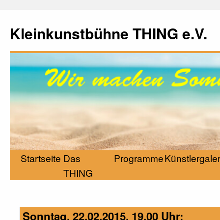
Kleinkunstbühne THING e.V.
Startseite
Das
Programme
Künstlergaler
THING
Sonntag, 22.02.2015, 19.00 Uhr: