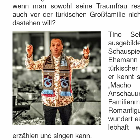
wenn man sowohl seine Traumfrau resp
auch vor der türkischen Großfamilie ni
dastehen will?
Tino Se
ausgebil
Schausp
Ehemann v
türkischer
er kennt 
„Macho 
Anschau
Familienm
Romanfig
wundert e
lebhaft 
erzählen und singen kann.