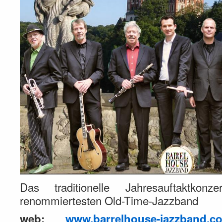
Das traditionelle Jahresauftaktkonz
renommiertesten Old-Time-Jazzband
web:
www.barrelhouse-jazzband.c