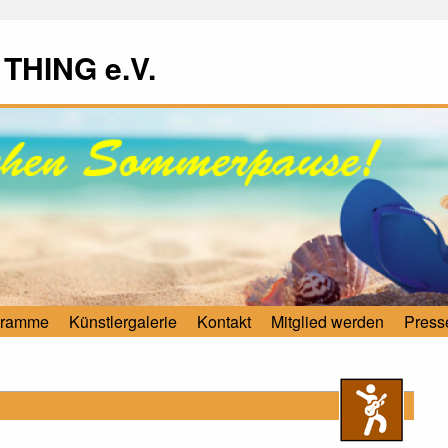
 THING e.V.
gramme
Künstlergalerie
Kontakt
Mitglied werden
Press