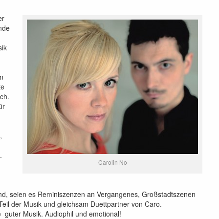
er
nde
sik
en
te
sch.
ür
,
.
Carolin No
hend, seien es Reminiszenzen an Vergangenes, Großstadtszenen
Teil der Musik und gleichsam Duettpartner von Caro.
e guter Musik. Audiophil und emotional!