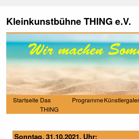
Kleinkunstbühne THING e.V.
Startseite
Das
Programme
Künstlergaler
THING
Sonntag, 31.10.2021, Uhr: